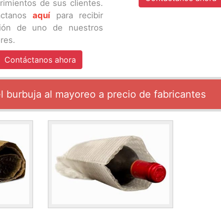
rimientos de sus clientes.
áctanos
aquí
para recibir
ción de uno de nuestros
res.
Contáctanos ahora
el burbuja al mayoreo a precio de fabricantes