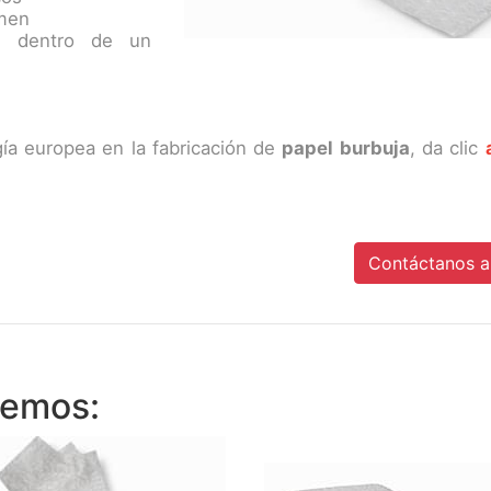
umen
s dentro de un
gía europea en la fabricación de
papel burbuja
, da clic
Contáctanos a
cemos: