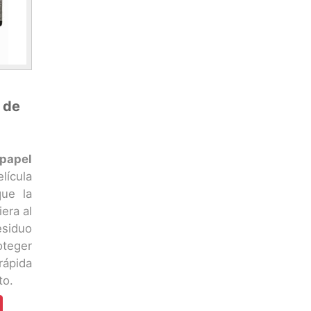
 de
papel
cula
que la
era al
siduo
oteger
rápida
to.