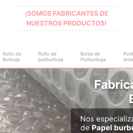
¡SOMOS FABRICANTES DE
NUESTROS PRODUCTOS!
Rollo de
Rollo de
Bolsa de
Poli
Burbuja
poliburbuja
Poliburbuja
anti
Fabric
Nos especiali
de
Papel burb