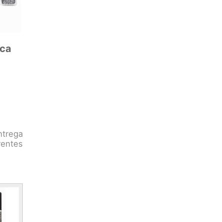
ica
ntrega
entes