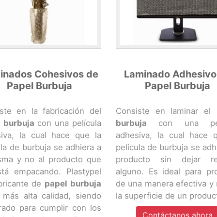
inados Cohesivos de
Laminado Adhesivo
Papel Burbuja
Papel Burbuja
ste en la fabricación del
Consiste en laminar el
 burbuja
con una película
burbuja
con una pelí
iva, la cual hace que la
adhesiva, la cual hace 
ula de burbuja se adhiera a
película de burbuja se adhi
sma y no al producto que
producto sin dejar re
tá empacando. Plastypel
alguno. Es ideal para pr
bricante de
papel burbuja
de una manera efectiva y 
 más alta calidad, siendo
la superficie de un produc
rado para cumplir con los
Contáctanos ahora