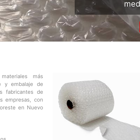
medi
materiales más
e y embalaje de
 fabricantes de
des empresas, con
noreste en Nuevo
cos