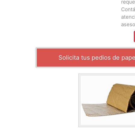
reque
Cont
aten
aseso
Solicita tus pedios de pap