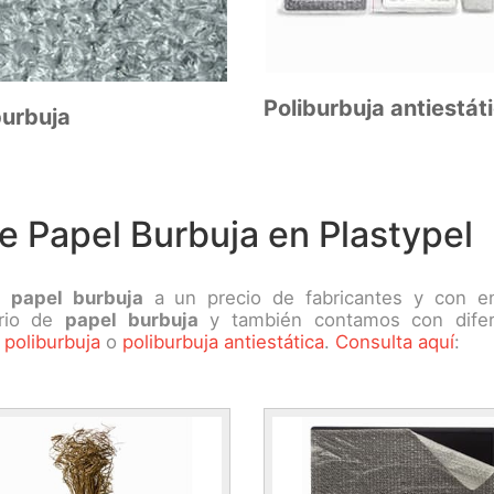
Poliburbuja antiestát
burbuja
e Papel Burbuja en Plastypel
os
papel burbuja
a un precio de fabricantes y con e
ario de
papel burbuja
y también contamos con difer
 poliburbuja
o
poliburbuja antiestática
.
Consulta aquí
: