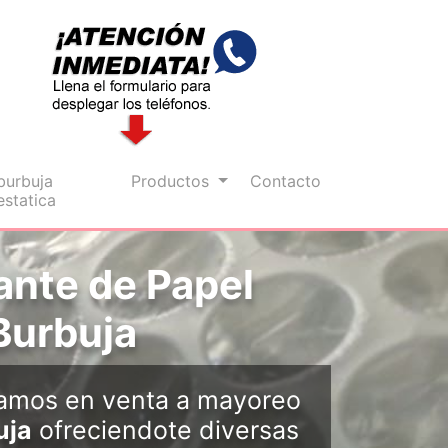
burbuja
Productos
Contacto
estatica
ante de Papel
Burbuja
zamos en venta a mayoreo
uja
ofreciendote diversas