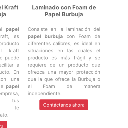
l Kraft
Laminado con Foam de
uja
Papel Burbuja
 el
papel
Consiste en la laminación del
aft, es
papel burbuja
con Foam de
 producto
diferentes calibres, es ideal en
l kraft
situaciones en las cuales el
se puede
producto es más frágil y se
cilitar la
requiere de un producto que
ducto. En
ofrezca una mayor protección
con una
que la que ofrece la Burbuja o
 de
papel
el Foam de manera
presa,
independiente.
tus
Contáctanos ahora
 y te
ato.
ra