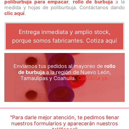
poliburbuja para empacar
,
rollo de burbuja
a la
medida y hojas de poliburbuja. Contáctanos dando
clic aquí
.
Entrega inmediata y amplio stock,
porque somos fabricantes. Cotiza aquí
Enviamos tus pedidos al mayoreo de
rollo
de burbuja
a la región de Nuevo León,
Tamaulipas y Coahuila.
Contacta ya.
"Para darle mejor atención, te pedimos llenar
nuestros formularios y aparecerán nuestros