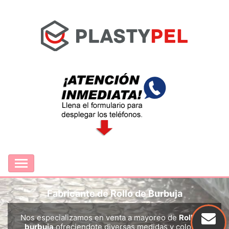
Fabricante de Rollo de Burbuja
Nos especializamos en venta a mayoreo de
Rollo de
burbuja
ofreciendote diversas medidas y colores.