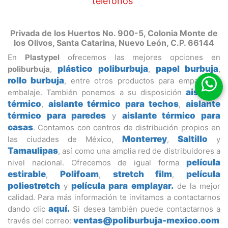
teléfonos"
Privada de los Huertos No. 900-5, Colonia Monte de
los Olivos, Santa Catarina, Nuevo León, C.P. 66144
En
Plastypel
ofrecemos las mejores opciones en
plástico poliburbuja
papel burbuja
poliburbuja
,
,
,
rollo burbuja
, entre otros productos para empaque y
aislante
embalaje. También ponemos a su disposición
térmico
aislante térmico para techos
aislante
,
,
térmico para paredes
aislante térmico para
y
casas
. Contamos con centros de distribución propios en
Monterrey
Saltillo
las ciudades de México,
,
y
Tamaulipas
, así como una amplia red de distribuidores a
película
nivel nacional. Ofrecemos de igual forma
estirable
Polifoam
stretch film
película
,
,
,
poliestretch
película para emplayar.
y
de la mejor
calidad. Para más información te invitamos a contactarnos
aquí.
dando clic
Si desea también puede contactarnos a
ventas@poliburbuja-mexico.com
través del correo: