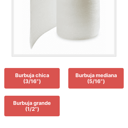
Burbuja chica
Burbuja mediana
(3/16”)
(5/16”)
Burbuja grande
(1/2”)